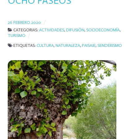
OCHO PASEOS
26 FEBRERO 2020
CATEGORIAS:
ACTIVIDADES
,
DIFUSIÓN
,
SOCIOECONOMÍA
,
TURISMO
ETIQUETAS:
CULTURA
,
NATURALEZA
,
PAISAJE
,
SENDERISMO