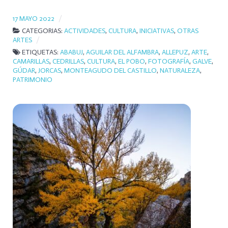
17 MAYO 2022
CATEGORIAS:
ACTIVIDADES
,
CULTURA
,
INICIATIVAS
,
OTRAS
ARTES
ETIQUETAS:
ABABUJ
,
AGUILAR DEL ALFAMBRA
,
ALLEPUZ
,
ARTE
,
CAMARILLAS
,
CEDRILLAS
,
CULTURA
,
EL POBO
,
FOTOGRAFÍA
,
GALVE
,
GÚDAR
,
JORCAS
,
MONTEAGUDO DEL CASTILLO
,
NATURALEZA
,
PATRIMONIO