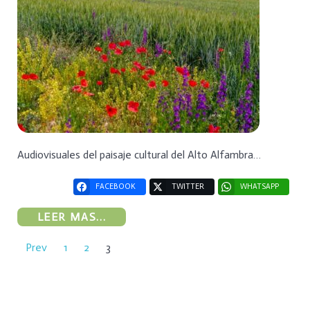
Audiovisuales del paisaje cultural del Alto Alfambra…
FACEBOOK
TWITTER
WHATSAPP
LEER MAS...
Prev
1
2
3