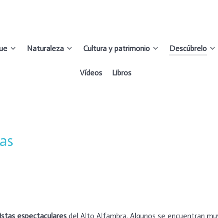
que
Naturaleza
Cultura y patrimonio
Descúbrelo
Vídeos
Libros
vas
istas espectaculares
del Alto Alfambra. Algunos se encuentran muy