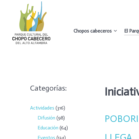
Chopos cabeceros
El Par
PARQUE CULTURAL DEL
CHOPO CABECERO
DEL ALTO ALFAMBRA
Categorías:
Iniciat
Actividades
(316)
POBORIN
Difusión
(98)
Educación
(64)
LLEGA
Eventos
(134)