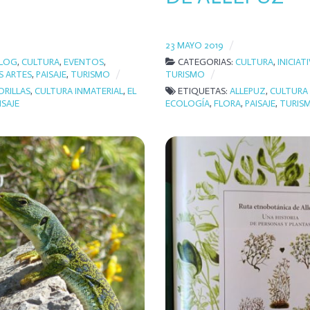
23 MAYO 2019
LOG
,
CULTURA
,
EVENTOS
,
CATEGORIAS:
CULTURA
,
INICIAT
S ARTES
,
PAISAJE
,
TURISMO
TURISMO
DRILLAS
,
CULTURA INMATERIAL
,
EL
ETIQUETAS:
ALLEPUZ
,
CULTURA 
ISAJE
ECOLOGÍA
,
FLORA
,
PAISAJE
,
TURIS