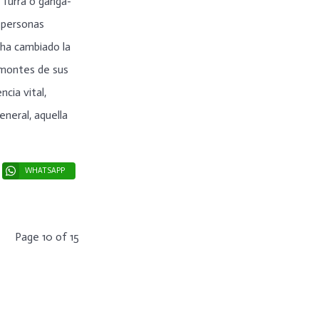
urra o ganga-
 personas
 ha cambiado la
 montes de sus
ncia vital,
eneral, aquella
WHATSAPP
Page 10 of 15