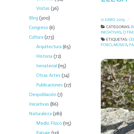
Visitas
(36)
Blog
(300)
17 JUNIO 2019
CATEGORIAS:
B
Congreso
(6)
INICIATIVAS
,
OTRA
Cultura
(273)
ETIQUETAS:
CE
POBO
,
MÚSICA
,
PA
Arquitectura
(65)
Historia
(72)
Inmaterial
(115)
Otras Artes
(74)
Publicaciones
(27)
Despoblación
(7)
Iniciativas
(86)
Naturaleza
(281)
Medio Físico
(115)
Paisaje
(131)