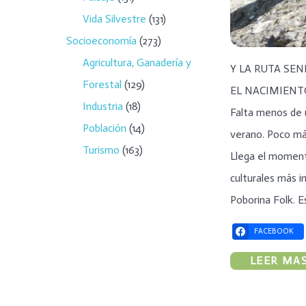
Vida Silvestre
(131)
Socioeconomía
(273)
Agricultura, Ganadería y
Y LA RUTA SEN
Forestal
(129)
EL NACIMIENTO
Industria
(18)
Falta menos de u
Población
(14)
verano. Poco más
Turismo
(163)
Llega el moment
culturales más 
Poborina Folk. 
FACEBOOK
LEER MAS.