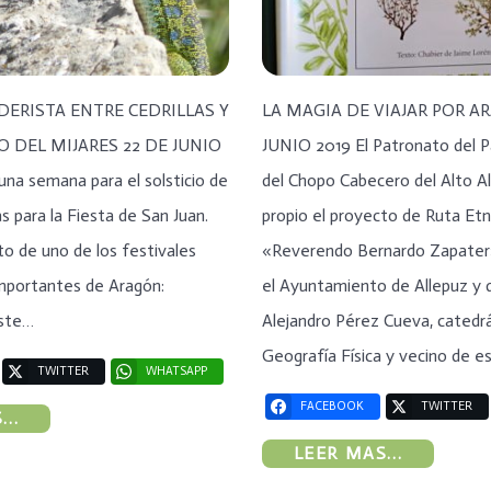
DERISTA ENTRE CEDRILLAS Y
LA MAGIA DE VIAJAR POR A
 DEL MIJARES 22 DE JUNIO
JUNIO 2019 El Patronato del P
na semana para el solsticio de
del Chopo Cabecero del Alto A
 para la Fiesta de San Juan.
propio el proyecto de Ruta Et
o de uno de los festivales
«Reverendo Bernardo Zapater
importantes de Aragón:
el Ayuntamiento de Allepuz y 
Este…
Alejandro Pérez Cueva, catedr
Geografía Física y vecino de e
TWITTER
WHATSAPP
FACEBOOK
TWITTER
..
LEER MAS...