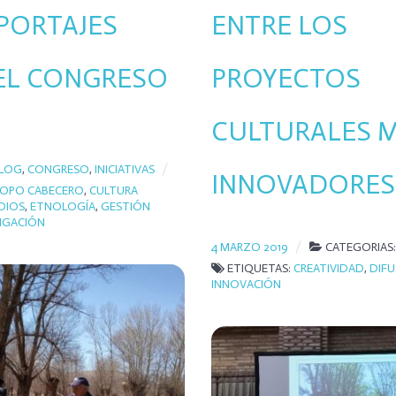
PORTAJES
ENTRE LOS
EL CONGRESO
PROYECTOS
CULTURALES 
LOG
,
CONGRESO
,
INICIATIVAS
INNOVADORES
OPO CABECERO
,
CULTURA
DIOS
,
ETNOLOGÍA
,
GESTIÓN
IGACIÓN
4 MARZO 2019
CATEGORIAS
ETIQUETAS:
CREATIVIDAD
,
DIFU
INNOVACIÓN