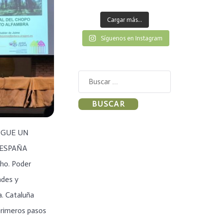
Cargar más...
Síguenos en Instagram
Buscar:
IGUE UN
 ESPAÑA
cho. Poder
ades y
a. Cataluña
primeros pasos