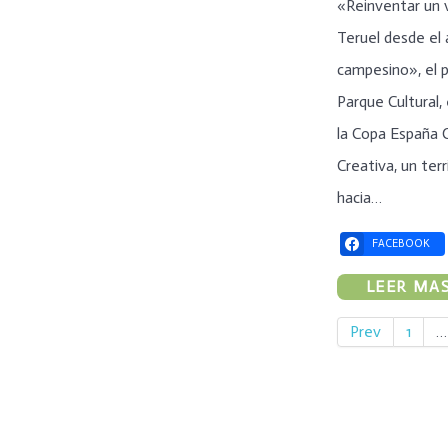
«Reinventar un 
Teruel desde el 
campesino», el 
Parque Cultural,
la Copa España 
Creativa, un ter
hacia…
FACEBOOK
LEER MAS.
Prev
1
…