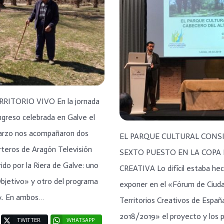
RITORIO VIVO En la jornada
ngreso celebrada en Galve el
arzo nos acompañaron dos
EL PARQUE CULTURAL CONS
rteros de Aragón Televisión
SEXTO PUESTO EN LA COPA
rido por la Riera de Galve: uno
CREATIVA Lo difícil estaba he
bjetivo» y otro del programa
exponer en el «Fórum de Ciud
o«. En ambos…
Territorios Creativos de Españ
2018/2019» el proyecto y los 
TWITTER
WHATSAPP