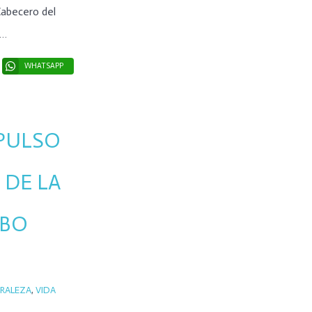
Cabecero del
e…
WHATSAPP
PULSO
 DE LA
OBO
RALEZA
,
VIDA