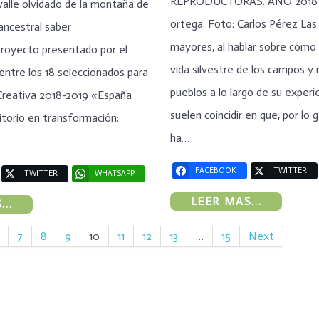
REPRODUCTORAS. AÑO 2018 T
valle olvidado de la montaña de
ortega. Foto: Carlos Pérez Las
ancestral saber
mayores, al hablar sobre cómo
proyecto presentado por el
vida silvestre de los campos y
 entre los 18 seleccionados para
pueblos a lo largo de su experie
Creativa 2018-2019 «España
suelen coincidir en que, por lo g
ritorio en transformación:
ha…
FACEBOOK
TWITTER
TWITTER
WHATSAPP
LEER MAS...
..
7
8
9
10
11
12
13
…
15
Next