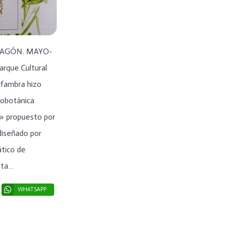
RAGÓN. MAYO-
arque Cultural
lfambra hizo
nobotánica
» propuesto por
diseñado por
ático de
sta…
WHATSAPP