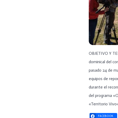
OBJETIVO Y TER
dominical del co
pasado 24 de m
equipos de repo
durante el recor
del programa «O
«Territorio Viv
FACEBOOK