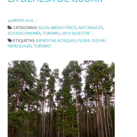
24 MAYO 2021
CATEGORIAS:
BLOG
,
MEDIO FÍSICO
,
NATURALEZA
,
SOCIOECONOMÍA
,
TURISMO
,
VIDA SILVESTRE
ETIQUETAS:
BIENESTAR
,
BOSQUES
,
FLORA
,
GÚDAR
,
HIDROLOGÍA
,
TURISMO