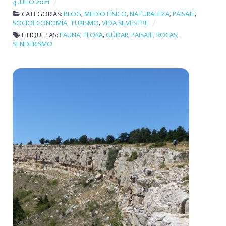
4 JULIO 2021
CATEGORIAS:
BLOG
,
MEDIO FÍSICO
,
NATURALEZA
,
PAISAJE
,
SOCIOECONOMÍA
,
TURISMO
,
VIDA SILVESTRE
ETIQUETAS:
FAUNA
,
FLORA
,
GÚDAR
,
PAISAJE
,
ROCAS
,
SENDERISMO