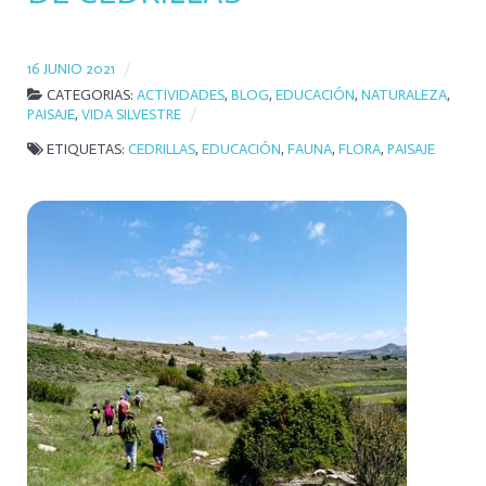
16 JUNIO 2021
CATEGORIAS:
ACTIVIDADES
,
BLOG
,
EDUCACIÓN
,
NATURALEZA
,
PAISAJE
,
VIDA SILVESTRE
ETIQUETAS:
CEDRILLAS
,
EDUCACIÓN
,
FAUNA
,
FLORA
,
PAISAJE