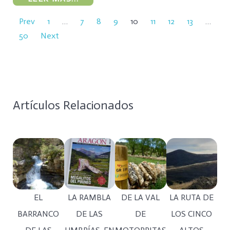
Prev
1
…
7
8
9
10
11
12
13
…
50
Next
Artículos Relacionados
EL
LA RAMBLA
DE LA VAL
LA RUTA DE
BARRANCO
DE LAS
DE
LOS CINCO