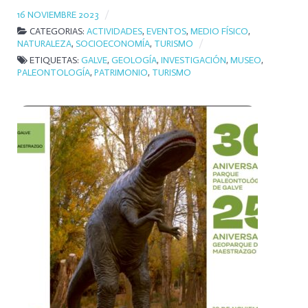
16 NOVIEMBRE 2023
CATEGORIAS:
ACTIVIDADES
,
EVENTOS
,
MEDIO FÍSICO
,
NATURALEZA
,
SOCIOECONOMÍA
,
TURISMO
ETIQUETAS:
GALVE
,
GEOLOGÍA
,
INVESTIGACIÓN
,
MUSEO
,
PALEONTOLOGÍA
,
PATRIMONIO
,
TURISMO