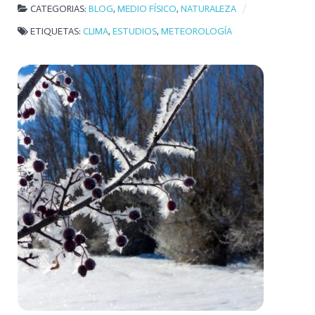
CATEGORIAS:
BLOG
,
MEDIO FÍSICO
,
NATURALEZA
ETIQUETAS:
CLIMA
,
ESTUDIOS
,
METEOROLOGÍA