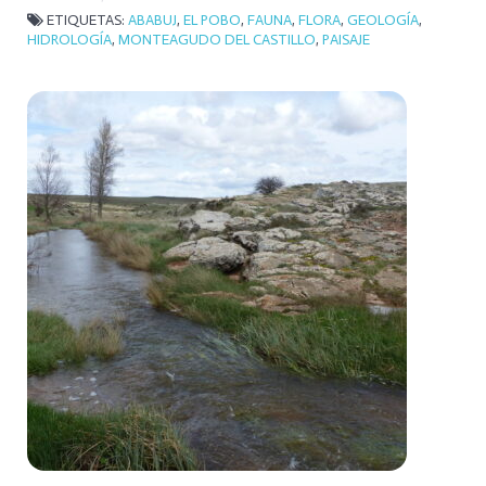
ETIQUETAS:
ABABUJ
,
EL POBO
,
FAUNA
,
FLORA
,
GEOLOGÍA
,
HIDROLOGÍA
,
MONTEAGUDO DEL CASTILLO
,
PAISAJE